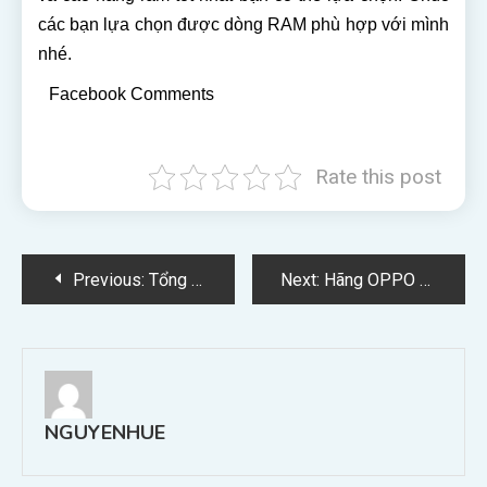
các bạn lựa chọn được dòng RAM phù hợp với mình
nhé.
Facebook Comments
Rate this post
Điều
Previous:
Tổng hợp các hãng sạc dự phòng tốt nhất hiện nay
Next:
Hãng OPPO của nước nào và các sản phẩm chính của OPPO
hướng
bài
viết
NGUYENHUE