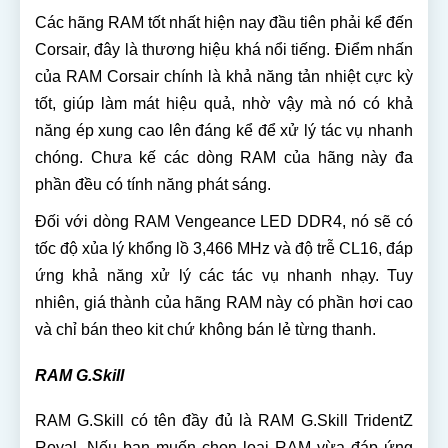
Các hãng RAM tốt nhất hiện nay đầu tiên phải kể đến
Corsair, đây là thương hiệu khá nổi tiếng. Điểm nhấn
của RAM Corsair chính là khả năng tản nhiệt cực kỳ
tốt, giúp làm mát hiệu quả, nhờ vậy mà nó có khả
năng ép xung cao lên đáng kể để xử lý tác vụ nhanh
chóng. Chưa kế các dòng RAM của hãng này đa
phần đều có tính năng phát sáng.
Đối với dòng RAM Vengeance LED DDR4, nó sẽ có
tốc độ xủa lý khổng lồ 3,466 MHz và độ trễ CL16, đáp
ứng khả năng xử lý các tác vụ nhanh nhạy. Tuy
nhiên, giá thành của hãng RAM này có phần hơi cao
và chỉ bán theo kit chứ không bán lẻ từng thanh.
RAM G.Skill
RAM G.Skill có tên đầy đủ là RAM G.Skill TridentZ
Royal. Nếu bạn muốn chọn loại RAM vừa đáp ứng