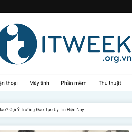
k – Công nghệ trong tầm tay
ện thoại
Máy tính
Phần mềm
Thủ thuật
o? Gợi Ý Trường Đào Tạo Uy Tín Hiện Nay