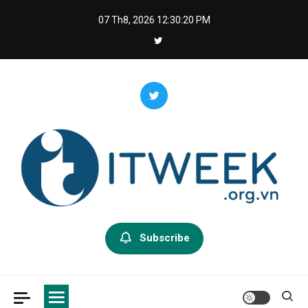
Skip
07 Th8, 2026
12:30:21 PM
to
content
Itweek – Công nghệ trong tầm
Subscribe
tay