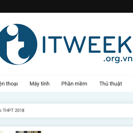
k – Công nghệ trong tầm tay
ện thoại
Máy tính
Phần mềm
Thủ thuật
ệp THPT 2018