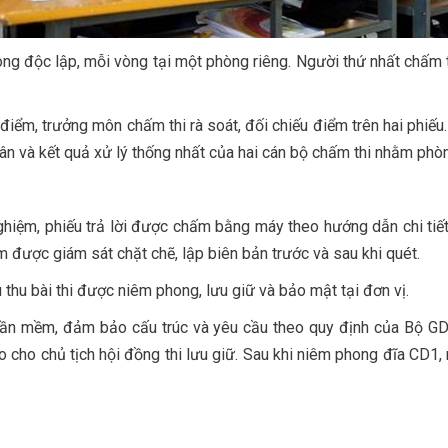
òng độc lập, mỗi vòng tại một phòng riêng. Người thứ nhất chấm 
 điểm, trưởng môn chấm thi rà soát, đối chiếu điểm trên hai phiếu.
ân và kết quả xử lý thống nhất của hai cán bộ chấm thi nhằm phòn
nghiệm, phiếu trả lời được chấm bằng máy theo hướng dẫn chi tiế
iệm được giám sát chặt chẽ, lập biên bản trước và sau khi quét.
ếu thu bài thi được niêm phong, lưu giữ và bảo mật tại đơn vị.
phần mềm, đảm bảo cấu trúc và yêu cầu theo quy định của Bộ GD
ao cho chủ tịch hội đồng thi lưu giữ. Sau khi niêm phong đĩa CD