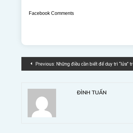
Facebook Comments
Điều
Previous:
Những điều cần biết để duy trì “lửa” 
hướng
bài
ĐÌNH TUẤN
viết