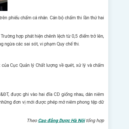
trên phiếu chấm cá nhân. Cán bộ chấm thi lần thứ hai
 Trường hợp phát hiện chênh lệch từ 0,5 điểm trở lên,
g ngừa các sai sót, vi phạm Quy chế thi.
t của Cục Quản lý Chất lượng về quét, xử lý và chấm
&ĐT, được ghi vào hai đĩa CD giống nhau, dán niêm
1, những đơn vị mới được phép mở niêm phong tệp dữ
Theo
Cao đẳng Dược Hà Nội
tổng hợp