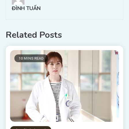
viết
ĐÌNH TUẤN
Related Posts
10 MINS READ