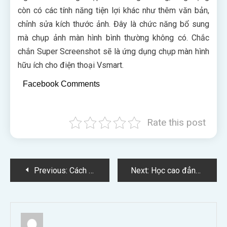
còn có các tính năng tiện lợi khác như thêm văn bản,
chỉnh sửa kích thước ảnh. Đây là chức năng bổ sung
mà chụp ảnh màn hình bình thường không có. Chắc
chắn Super Screenshot sẽ là ứng dụng chụp màn hình
hữu ích cho điện thoại Vsmart.
Facebook Comments
Rate this post
Điều
Previous:
Cách chụp ảnh màn hình macbook bằng tổ hợp phím đơn giản
Next:
Học cao đẳng Điều dưỡng có dễ xin việc không?
hướng
bài