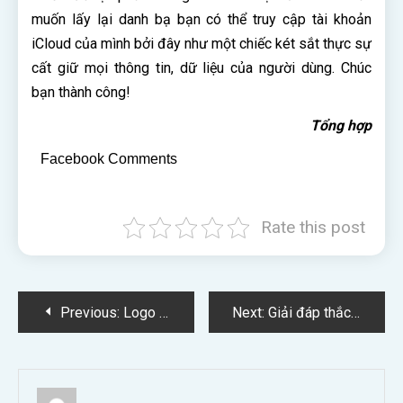
muốn lấy lại danh bạ bạn có thể truy cập tài khoản
iCloud của mình bởi đây như một chiếc két sắt thực sự
cất giữ mọi thông tin, dữ liệu của người dùng. Chúc
bạn thành công!
Tổng hợp
Facebook Comments
Rate this post
Điều
Previous:
Logo là gì? Tập đoàn TG Group logo có ý nghĩa như thế nào?
Next:
Giải đáp thắc mắc điện thoại iPhone 6 có mấy màu?
hướng
bài