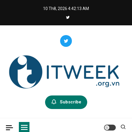
Skip
10 Th8, 2026
4:42:14 AM
to
content
Itweek – Công nghệ trong tầm
Subscribe
tay