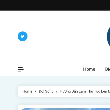
Skip
to
content
Itwee
Home
Đi
Home
Đời Sống
Hướng Dẫn Làm Thủ Tục Lên M