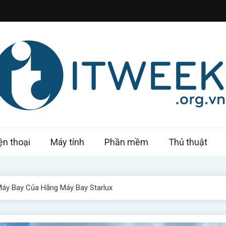
k – Công nghệ trong tầm tay
ện thoại
Máy tính
Phần mềm
Thủ thuật
áy Bay Của Hãng Máy Bay Starlux