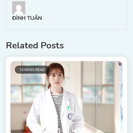
bài
viết
ĐÌNH TUẤN
Related Posts
10 MINS READ