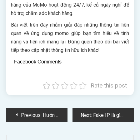
hàng của MoMo hoạt động 24/7, kể cả ngày nghỉ để
hỗ trợ, chăm sóc khách hàng.
Bài viết trên đây nhằm giải đáp những thông tin liên
quan về ứng dụng momo giúp bạn tìm hiểu về tính
năng và tiện ích mang lại. Đừng quên theo dõi bài viết
tiếp theo cập nhật thông tin hữu ích khác!
Facebook Comments
Rate this post
Điều
Previous:
Hướng dẫn tải và sử dụng ứng dụng 4G miễn phí
Next:
Fake IP là gì? Top 5 ứng dụng Fake IP tốt nhất hiện nay
hướng